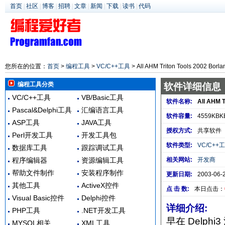
首页
|
社区
|
博客
|
招聘
|
文章
|
新闻
|
下载
|
读书
|
代码
您所在的位置：
首页
>
编程工具
>
VC/C++工具
> All AHM Triton Tools 2002 Borla
编程工具分类
软件详细信息
VC/C++工具
VB/Basic工具
软件名称:
All AHM T
Pascal&Delphi工具
汇编语言工具
软件容量:
4559KBK
ASP工具
JAVA工具
授权方式:
共享软件
Perl开发工具
开发工具包
软件类型:
VC/C++
数据库工具
跟踪调试工具
程序编辑器
资源编辑工具
相关网站:
开发商
帮助文件制作
安装程序制作
更新日期:
2003-06-
其他工具
ActiveX控件
点 击 数:
本日点击：
Visual Basic控件
Delphi控件
详细介绍:
PHP工具
.NET开发工具
早在 Delph
MYSQL相关
XML工具