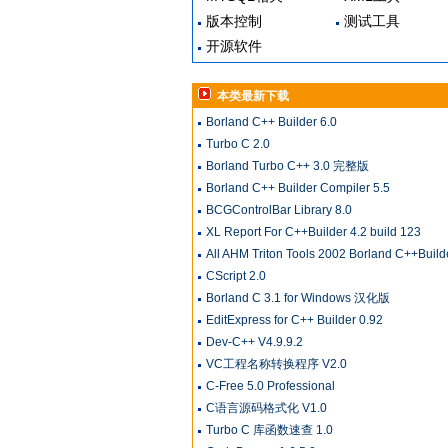
版本控制
测试工具
开源软件
本类最新下载
Borland C++ Builder 6.0
Turbo C 2.0
Borland Turbo C++ 3.0 完整版
Borland C++ Builder Compiler 5.5
BCGControlBar Library 8.0
XL Report For C++Builder 4.2 build 123
All AHM Triton Tools 2002 Borland C++Build
CScript 2.0
Borland C 3.1 for Windows 汉化版
EditExpress for C++ Builder 0.92
Dev-C++ V4.9.9.2
VC工程名称转换程序 V2.0
C-Free 5.0 Professional
C语言源码格式化 V1.0
Turbo C 库函数速查 1.0