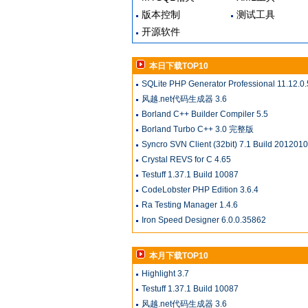
版本控制
测试工具
开源软件
本日下载TOP10
SQLite PHP Generator Professional 11.12.0.
风越.net代码生成器 3.6
Borland C++ Builder Compiler 5.5
Borland Turbo C++ 3.0 完整版
Syncro SVN Client (32bit) 7.1 Build 201201
Crystal REVS for C 4.65
Testuff 1.37.1 Build 10087
CodeLobster PHP Edition 3.6.4
Ra Testing Manager 1.4.6
Iron Speed Designer 6.0.0.35862
本月下载TOP10
Highlight 3.7
Testuff 1.37.1 Build 10087
风越.net代码生成器 3.6