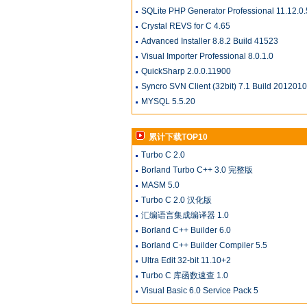
SQLite PHP Generator Professional 11.12.0.
Crystal REVS for C 4.65
Advanced Installer 8.8.2 Build 41523
Visual Importer Professional 8.0.1.0
QuickSharp 2.0.0.11900
Syncro SVN Client (32bit) 7.1 Build 201201
MYSQL 5.5.20
累计下载TOP10
Turbo C 2.0
Borland Turbo C++ 3.0 完整版
MASM 5.0
Turbo C 2.0 汉化版
汇编语言集成编译器 1.0
Borland C++ Builder 6.0
Borland C++ Builder Compiler 5.5
Ultra Edit 32-bit 11.10+2
Turbo C 库函数速查 1.0
Visual Basic 6.0 Service Pack 5