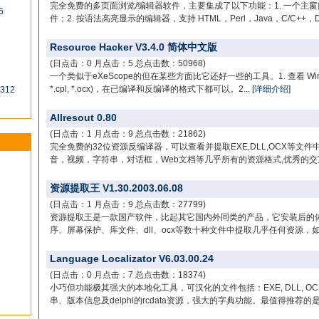
完全免费的多页面浏览/编辑器软件，主要集成了以下功能：1. 一个主
5
件；2. 按语法高亮显示的编辑器，支持 HTML，Perl，Java，C/C++，Del
Resource Hacker V3.4.0 简体中文版
(日点击：0 月点击：5 总点击数：50968)
一个类似于eXeScope的但在某些方面比它还好一些的工具。1. 查看 Win32 可
*.cpl, *.ocx)，在已编译和反编译的格式下都可以。2...
[详细介绍]
0312
Allresout 0.80
(日点击：1 月点击：9 总点击数：21862)
完全免费的32位资源反编译器，可以查看并提取EXE,DLL,OCX等文
音，视频，字符串，对话框，Web文档等几乎所有的资源格式,优秀的交互
资源提取王 V1.30.2003.06.08
(日点击：1 月点击：9 总点击数：27799)
资源提取王是一款国产软件，比起其它国内外同类的产品，它安装后的
序、屏幕保护、库文件、dll、ocx等数十种文件中提取几乎任何资源，如
Language Localizator V6.03.00.24
(日点击：0 月点击：7 总点击数：18374)
小巧但功能极其强大的本地化工具，可汉化的文件包括：EXE, DLL, OC
串、版本信息及delphi的rcdata资源，强大的字典功能。最值得推荐的是它