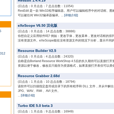
ResEdit 1.4.4.19
(日点击：0 月点击：7 总点击数：11054)
ResEdit 是一款 Win32程序编辑器。用户可以编辑程序中的对话
可以被任何 Win32编译器编译。...
[详细介绍]
eXeScope V6.50 汉化版
5
(日点击：0 月点击：14 总点击数：38886)
你想自定义应用软件吗? 例如：更改字体，更改菜单，更改对话框的排
没有资源文件。eXeScope能在没有资源文件的情况下分析，显示不同的
Resource Builder V2.5
0312
(日点击：0 月点击：4 总点击数：24320)
自称是自Borland Resource WorkShop 4.5后的长久期待可以
资源以便于修改，修改后只能存为资源格式，如果直接打开表但可以类似e
Resource Grabber 2.68d
(日点击：1 月点击：10 总点击数：18794)
该软件可以扫描指定盘符或目录下的所有程序和 DLL 文件，并从中解出 bi
JPG、WAV、RMI 、AVI 文件。
...
[详细介绍]
Turbo IDE 5.0 beta 3
(日点击：1 月点击：9 总点击数：16949)