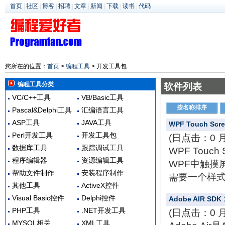
首页
|
社区
|
博客
|
招聘
|
文章
|
新闻
|
下载
|
读书
|
代码
您所在的位置：
首页
>
编程工具
> 开发工具包
编程工具分类
软件列表
VC/C++工具
VB/Basic工具
按名称排序
Pascal&Delphi工具
汇编语言工具
ASP工具
JAVA工具
WPF Touch Scre
Perl开发工具
开发工具包
(日点击：0 
数据库工具
跟踪调试工具
WPF Touc
程序编辑器
资源编辑工具
WPF中触摸
帮助文件制作
安装程序制作
需要一个样式便
其他工具
ActiveX控件
Visual Basic控件
Delphi控件
Adobe AIR SDK 1
PHP工具
.NET开发工具
(日点击：0 
MYSQL相关
XML工具