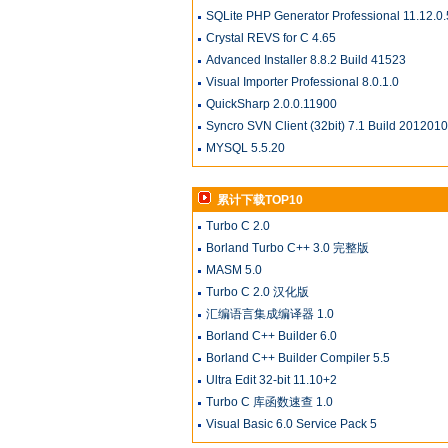
SQLite PHP Generator Professional 11.12.0.
Crystal REVS for C 4.65
Advanced Installer 8.8.2 Build 41523
Visual Importer Professional 8.0.1.0
QuickSharp 2.0.0.11900
Syncro SVN Client (32bit) 7.1 Build 201201
MYSQL 5.5.20
累计下载TOP10
Turbo C 2.0
Borland Turbo C++ 3.0 完整版
MASM 5.0
Turbo C 2.0 汉化版
汇编语言集成编译器 1.0
Borland C++ Builder 6.0
Borland C++ Builder Compiler 5.5
Ultra Edit 32-bit 11.10+2
Turbo C 库函数速查 1.0
Visual Basic 6.0 Service Pack 5