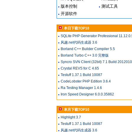
版本控制
测试工具
开源软件
本日下载TOP10
SQLite PHP Generator Professional 11.12.0.
风越.net代码生成器 3.6
Borland C++ Builder Compiler 5.5
Borland Turbo C++ 3.0 完整版
Syncro SVN Client (32bit) 7.1 Build 201201
Crystal REVS for C 4.65
Testuff 1.37.1 Build 10087
CodeLobster PHP Edition 3.6.4
Ra Testing Manager 1.4.6
Iron Speed Designer 6.0.0.35862
本月下载TOP10
Highlight 3.7
Testuff 1.37.1 Build 10087
风越.net代码生成器 3.6