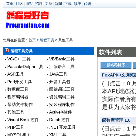
首页
|
社区
|
博客
|
招聘
|
文章
|
新闻
|
下载
|
读书
|
代码
您所在的位置：
首页
>
编程工具
> 其他工具
编程工具分类
软件列表
VC/C++工具
VB/Basic工具
按名称排序
Pascal&Delphi工具
汇编语言工具
ASP工具
JAVA工具
FoxAPI中文浏览器
Perl开发工具
开发工具包
(日点击：0 
数据库工具
跟踪调试工具
本API浏览器
程序编辑器
资源编辑工具
实际作者所有。
帮助文件制作
安装程序制作
是我为大家将
其他工具
ActiveX控件
Visual Basic控件
Delphi控件
函数库管理 1.0
PHP工具
.NET开发工具
(日点击：1 
MYSQL相关
XML工具