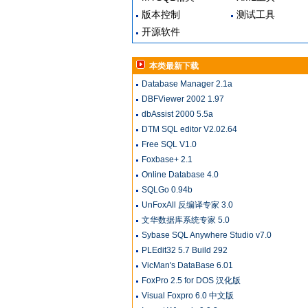
版本控制
测试工具
开源软件
本类最新下载
Database Manager 2.1a
DBFViewer 2002 1.97
dbAssist 2000 5.5a
DTM SQL editor V2.02.64
Free SQL V1.0
Foxbase+ 2.1
Online Database 4.0
SQLGo 0.94b
UnFoxAll 反编译专家 3.0
文华数据库系统专家 5.0
Sybase SQL Anywhere Studio v7.0
PLEdit32 5.7 Build 292
VicMan's DataBase 6.01
FoxPro 2.5 for DOS 汉化版
Visual Foxpro 6.0 中文版