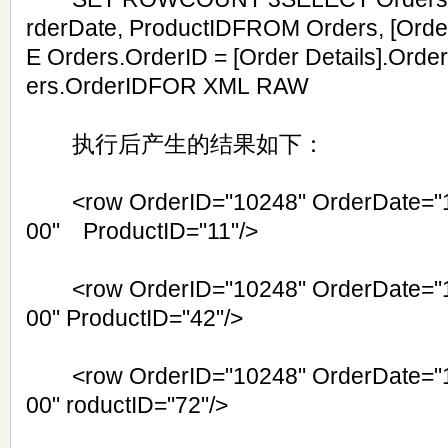
rderDate, ProductIDFROM Orders, [Ord
E Orders.OrderID = [Order Details].Or
ers.OrderIDFOR XML RAW
执行后产生的结果如下：
<row OrderID="10248" OrderDate="1
00" ProductID="11"/>
<row OrderID="10248" OrderDate="1
00" ProductID="42"/>
<row OrderID="10248" OrderDate="1
00" roductID="72"/>