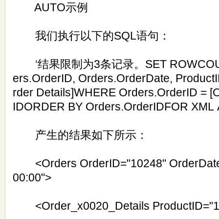
AUTO示例
我们执行以下的SQL语句：
‘结果限制为3条记录。SET ROWCOUNT 
ers.OrderID, Orders.OrderDate, Produc
rder Details]WHERE Orders.OrderID = [O
IDORDER BY Orders.OrderIDFOR XM
产生的结果如下所示：
<Orders OrderID="10248" OrderDate
00:00">
<Order_x0020_Details ProductID="1