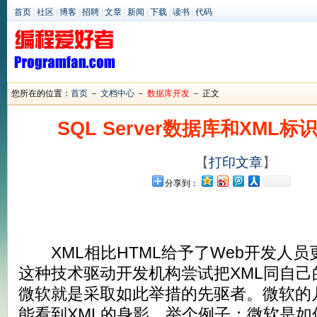
首页
|
社区
|
博客
|
招聘
|
文章
|
新闻
|
下载
|
读书
|
代码
您所在的位置：
首页
－
文档中心
－
数据库开发
－ 正文
SQL Server数据库和XML
【
打印文章
】
分享到：
XML相比HTML给予了Web开发人员
这种技术驱动开发机构尝试把XML同自己
微软就是采取如此举措的先驱者。微软的
能看到XML的身影。举个例子：微软是如何在其