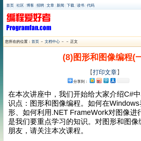
首页
|
社区
|
博客
|
招聘
|
文章
|
新闻
|
下载
|
读书
|
代码
您所在的位置：
首页
－
文档中心
－
－ 正文
(8)图形和图像编程(一
【
打印文章
】
分享到：
在本次讲座中，我们开始给大家介绍C#
识点：图形和图像编程。如何在Window
形、如何利用.NET FrameWork对图
是我们要重点学习的知识。对图形和图像
朋友，请关注本次课程。