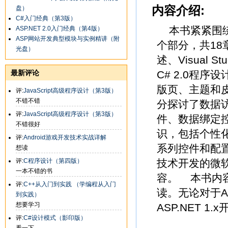
内容介绍:
盘）
C#入门经典（第3版）
本书紧紧围绕A
ASP.NET 2.0入门经典（第4版）
ASP网站开发典型模块与实例精讲（附
个部分，共18章
光盘）
述、Visual 
最新评论
C# 2.0程
版页、主题和
评:
JavaScript高级程序设计（第3版）
不错不错
分探讨了数据
评:
JavaScript高级程序设计（第3版）
件、数据绑定
不错很好
识，包括个性
评:
Android游戏开发技术实战详解
系列控件和配置
想读
评:
C程序设计（第四版）
技术开发的微软经
一本不错的书
容。 本书内
评:
C++从入门到实践 （学编程从入门
读。无论对于A
到实践）
想要学习
ASP.NET 
评:
C#设计模式（影印版）