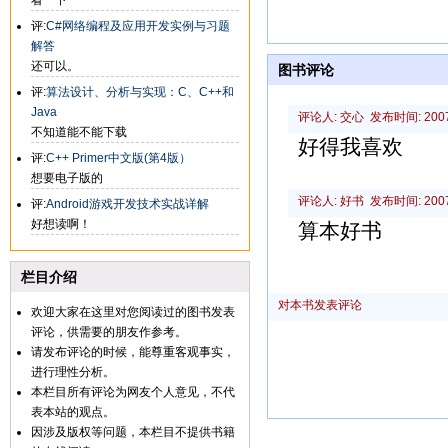
看一下
评:
C#网络编程及应用开发实例与习题
解答
还可以。
图书评论
评:
算法设计、分析与实现：C、C++和
Java
评论人: 交心 发布时间: 2007-0
不知道能不能下载
好得我喜欢
评:
C++ Primer中文版(第4版）
想要电子版的
评论人: 好书 发布时间: 2007-0
评:
Android游戏开发技术实战详解
好想读啊！
算本好书
栏目介绍
对本书发表评论
欢迎大家在这里对您阅读过的图书发表
评论，供需要的朋友作参考。
请发布评论的时候，能尊重客观事实，
进行理性分析。
本栏目所有评论为网友个人意见，不代
表本站的观点。
因涉及版权等问题，本栏目不提供书籍