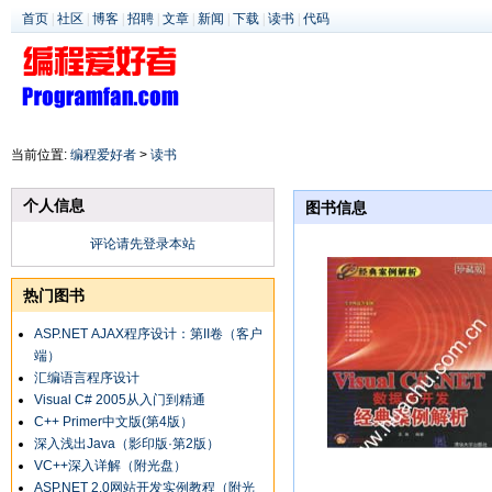
首页
|
社区
|
博客
|
招聘
|
文章
|
新闻
|
下载
|
读书
|
代码
当前位置:
编程爱好者
>
读书
个人信息
图书信息
评论请先登录本站
热门图书
ASP.NET AJAX程序设计：第II卷（客户
端）
汇编语言程序设计
Visual C# 2005从入门到精通
C++ Primer中文版(第4版）
深入浅出Java（影印版·第2版）
VC++深入详解（附光盘）
ASP.NET 2.0网站开发实例教程（附光