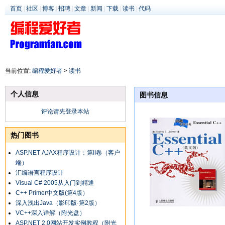
首页
|
社区
|
博客
|
招聘
|
文章
|
新闻
|
下载
|
读书
|
代码
当前位置:
编程爱好者
>
读书
个人信息
图书信息
评论请先登录本站
热门图书
ASP.NET AJAX程序设计：第II卷（客户
端）
汇编语言程序设计
Visual C# 2005从入门到精通
C++ Primer中文版(第4版）
深入浅出Java（影印版·第2版）
VC++深入详解（附光盘）
ASP.NET 2.0网站开发实例教程（附光