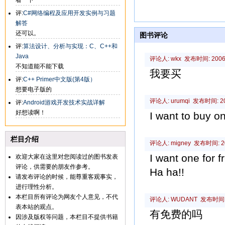
看一下
评:
C#网络编程及应用开发实例与习题
解答
还可以。
图书评论
评:
算法设计、分析与实现：C、C++和
Java
评论人: wkx 发布时间: 2006-1
不知道能不能下载
我要买
评:
C++ Primer中文版(第4版）
想要电子版的
评论人: urumqi 发布时间: 200
评:
Android游戏开发技术实战详解
好想读啊！
I want to buy o
栏目介绍
评论人: migney 发布时间: 200
I want one for f
欢迎大家在这里对您阅读过的图书发表
评论，供需要的朋友作参考。
Ha ha!!
请发布评论的时候，能尊重客观事实，
进行理性分析。
本栏目所有评论为网友个人意见，不代
评论人: WUDANT 发布时间: 20
表本站的观点。
有免费的吗
因涉及版权等问题，本栏目不提供书籍