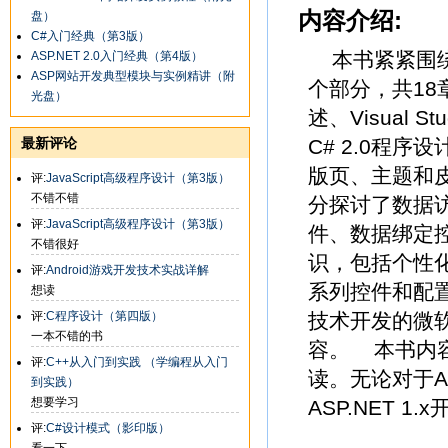
内容介绍:
盘）
C#入门经典（第3版）
本书紧紧围绕A
ASP.NET 2.0入门经典（第4版）
ASP网站开发典型模块与实例精讲（附
个部分，共18章
光盘）
述、Visual 
最新评论
C# 2.0程
版页、主题和
评:
JavaScript高级程序设计（第3版）
不错不错
分探讨了数据
评:
JavaScript高级程序设计（第3版）
件、数据绑定
不错很好
识，包括个性
评:
Android游戏开发技术实战详解
系列控件和配置
想读
评:
C程序设计（第四版）
技术开发的微软经
一本不错的书
容。 本书内
评:
C++从入门到实践 （学编程从入门
读。无论对于A
到实践）
想要学习
ASP.NET 
评:
C#设计模式（影印版）