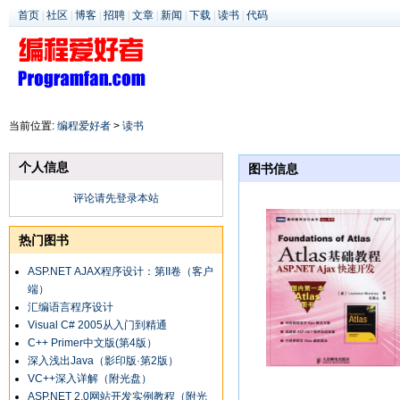
首页
|
社区
|
博客
|
招聘
|
文章
|
新闻
|
下载
|
读书
|
代码
当前位置:
编程爱好者
>
读书
个人信息
图书信息
评论请先登录本站
热门图书
ASP.NET AJAX程序设计：第II卷（客户
端）
汇编语言程序设计
Visual C# 2005从入门到精通
C++ Primer中文版(第4版）
深入浅出Java（影印版·第2版）
VC++深入详解（附光盘）
ASP.NET 2.0网站开发实例教程（附光